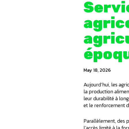
Servi
agric
agric
époq
May 18, 2026
Aujourd’hui, les agr
la production aliment
leur durabilité à lo
et le renforcement 
Parallèlement, des p
l’accès limité à la 