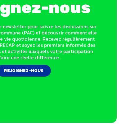
ignez-nous
e newsletter pour suivre les discussions sur
e commune (PAC) et découvrir comment elle
e vie quotidienne. Recevez régulièrement
RECAP et soyez les premiers informés des
 et activités auxquels votre participation
faire une réelle différence.
REJOIGNEZ-NOUS